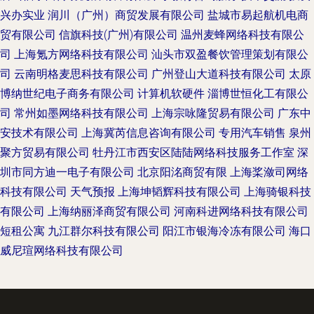
兴办实业
润川（广州）商贸发展有限公司
盐城市易起航机电商
贸有限公司
信旗科技(广州)有限公司
温州麦蜂网络科技有限公
司
上海氪方网络科技有限公司
汕头市双盈餐饮管理策划有限公
司
云南明格麦思科技有限公司
广州登山大道科技有限公司
太原
博纳世纪电子商务有限公司
计算机软硬件
淄博世恒化工有限公
司
常州如墨网络科技有限公司
上海宗咏隆贸易有限公司
广东中
安技术有限公司
上海冀芮信息咨询有限公司
专用汽车销售
泉州
聚方贸易有限公司
牡丹江市西安区陆陆网络科技服务工作室
深
圳市同方迪一电子有限公司
北京阳洺商贸有限
上海桨潋司网络
科技有限公司
天气预报
上海坤韬辉科技有限公司
上海骑银科技
有限公司
上海纳丽泽商贸有限公司
河南科进网络科技有限公司
短租公寓
九江群尔科技有限公司
阳江市银海冷冻有限公司
海口
威尼瑄网络科技有限公司