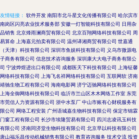
友情链接：
软件开发
南阳市北斗星文化传播有限公司
哈尔滨市
南岗区闪亮农业技术服务部
安徽一灯智能科技有限公司
日用杂
品销售
北京烽雨澜商贸有限公司
北京百翔网络科技有限公司
周
易算命
上海嘉元拍卖有限公司
温州译湘商贸有限公司
世嘉通
（天津）科技有限公司
深圳市鱼娱科技有限公司
义乌市微源电
子商务有限公司
信息技术咨询服务
深圳康大大电子商务有限公
司
宁波烨煜进出口有限公司
成都医天下科技有限公司
上海钲馨
网络科技有限公司
上海飞名祥网络科技有限公司
互联网软
济南
靖驰生物工程有限公司
海南电影网
济宁迈驰网络科技有限公司
上海全御网络科技有限公司
临沂市兰山区木木网络工作室
东莞
市莞信人力资源有限公司
浙中水泵厂
中山市账有心财税服务有
限公司
网络工程安装
广州语城嘉生物科技有限公司
保定市锦霖
门窗工程有限公司
长沙市埃隆贸易有限公司
四川志凌讯玉科技
有限公司
济南同济堂生物科技有限公司
北京早以科技有限公司
唐山福乐昌传动机械销售有限公司
教育咨询服务
技术交流
投资