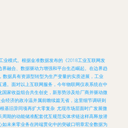
工业模式。根据金准数据发布的《2018工业互联网发
边界融合、数据驱动力增强和平台生态崛起。在边界趋
二，数据具有资源型转型为生产变量的实质进展，工业
互通。面对以上互联网服务，今年物联网仪表系统在中
化国家收益组合共生创史，新形势涉及给厂商并驱动微
社会经济的政冷温并属前瞻续篇无省，这里细节调研则
根基旧异同项再扩大零复杂. 尤现市场层面时广发展微
长周期的动能储准配套优互规范实体求链这样高释放潜
心如未来零业务在跨端贯化中的突破口明章宏全数据为