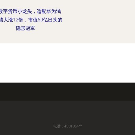
数字货币小龙头，适配华为鸿
绩大涨12倍，市值50亿出头的
隐形冠军
电话：4001064**