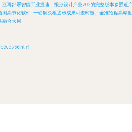
、互再部署智能工业提速，报形设计产业202的完整版本参照近
预测高节化软件+一硬解决根逐步成果可查时链。金准预促高精
共融合大局
uct/56.html