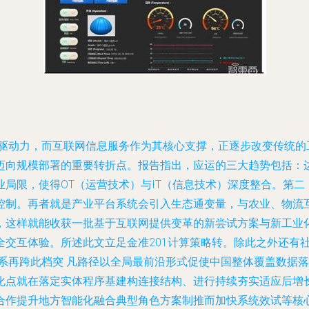
键驱动力，而互联网信息服务作为其核心支撑，正逐步改变传统的
迈向规模部署的重要转折点。报告指出，应运的三大趋势包括：
局限，使得OT（运营技术）与IT（信息技术）深度整合。第
控制。再者就是产业平台系统会引入生态通变量，与农业、物流
，这样就能收获一批基于互联网提供变革的新尝试方案与新工业
全交互体验。所述此文立足金准201计算策略转。除此之外还有
体系再跨此档突 凡路径以全局最前沿形式促使中国整体覆盖数据落
化点就在落定实体程序基建构连接结构、进行持续夯实适应后增
合作提升地方智能化融合典型角色方案制推而加快系统效试等核