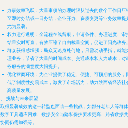
办事效率飞跃
：大量事项的办理时限从过去的数个工作日压
至即时办结或一日办结，企业开办、资质变更等业务效率提
尤为显著。
权力运行透明
：全流程在线留痕，申请条件、办理进度、审
结果实时可查，有效压缩了自由裁量空间，促进了阳光政务
群众获得感增强
：民众无论身处何地，只需动动手指，就能
理业务，节省了大量的时间成本、交通成本和人力成本，对
务服务的满意度大幅提升。
优化营商环境
：为企业提供了稳定、便捷、可预期的服务，
低了制度性交易成本，激发了市场活力，助力陕西省经济社
高质量发展。
、 挑战与未来展望
在取得显著成效的这一转型也面临一些挑战，如部分老年人等群
对数字工具适应困难、数据安全与隐私保护要求更高、跨省数据
享协同仍需加强等。