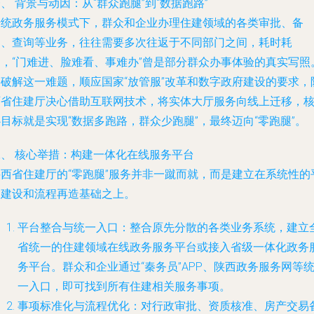
、 背景与动因：从“群众跑腿”到“数据跑路”
传统政务服务模式下，群众和企业办理住建领域的各类审批、备
案、查询等业务，往往需要多次往返于不同部门之间，耗时耗
力，“门难进、脸难看、事难办”曾是部分群众办事体验的真实写照
为破解这一难题，顺应国家“放管服”改革和数字政府建设的要求，
西省住建厅决心借助互联网技术，将实体大厅服务向线上迁移，
目标就是实现“数据多跑路，群众少跑腿”，最终迈向“零跑腿”。
二、 核心举措：构建一体化在线服务平台
陕西省住建厅的“零跑腿”服务并非一蹴而就，而是建立在系统性的
台建设和流程再造基础之上。
平台整合与统一入口：整合原先分散的各类业务系统，建立
省统一的住建领域在线政务服务平台或接入省级一体化政务
务平台。群众和企业通过“秦务员”APP、陕西政务服务网等
一入口，即可找到所有住建相关服务事项。
事项标准化与流程优化：对行政审批、资质核准、房产交易